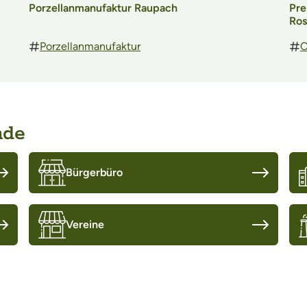
Porzellanmanufaktur Raupach
Pre
Ros
Porzellanmanufaktur
C
nde
Bürgerbüro
Vereine