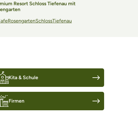
mium Resort Schloss Tiefenau mit
Schlosskirch
engarten
afe
Rosengarten
Schloss
Tiefenau
Silbermann
Kita & Schule
Firmen