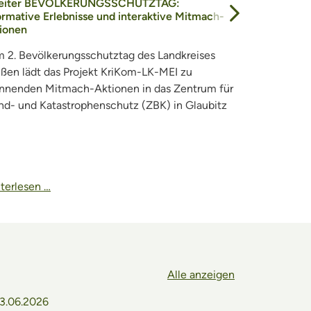
eiter BEVÖLKERUNGSSCHUTZTAG:
ormative Erlebnisse und interaktive Mitmach-
Nächster Eintr
ionen
 2. Bevölkerungsschutztag des Landkreises
ßen lädt das Projekt KriKom-LK-MEI zu
nnenden Mitmach-Aktionen in das Zentrum für
nd- und Katastrophenschutz (ZBK) in Glaubitz
terlesen …
Weiterlesen 
Alle anzeigen
3.06.2026
22.06.202