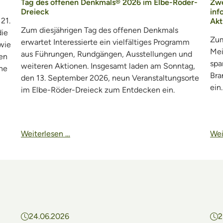
Zw
Tag des offenen Denkmals® 2026 im Elbe-Röder-
inf
Dreieck
21.
Akt
Zum diesjährigen Tag des offenen Denkmals
ie
Zum
erwartet Interessierte ein vielfältiges Programm
wie
Mei
aus Führungen, Rundgängen, Ausstellungen und
en
spa
weiteren Aktionen. Insgesamt laden am Sonntag,
he
Bra
den 13. September 2026, neun Veranstaltungsorte
ein.
im Elbe-Röder-Dreieck zum Entdecken ein.
Weiterlesen …
Wei
24.06.2026
2