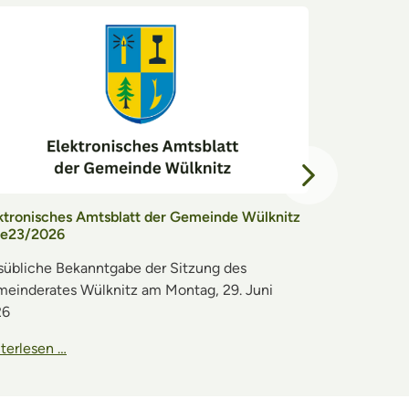
Nächster Eintr
ktronisches Amtsblatt der Gemeinde Wülknitz
Elektronisch
 e23/2026
Nr. e22/202
sübliche Bekanntgabe der Sitzung des
Ortsübliche 
einderates Wülknitz am Montag, 29. Juni
Ortschaftsrat
26
terlesen …
Weiterlesen 