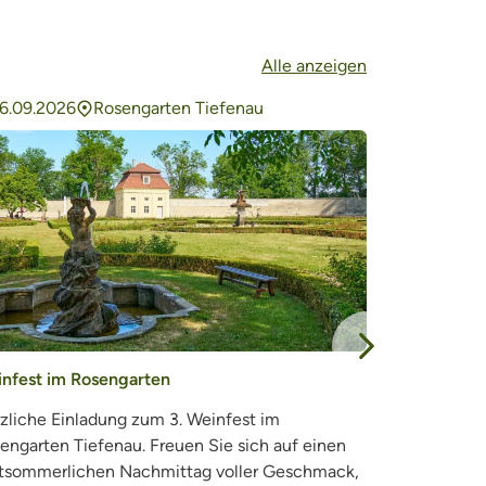
Alle anzeigen
6.09.2026
Rosengarten Tiefenau
06.11.2026
Nächster Eintr
nfest im Rosengarten
Lichterfest 
zliche Einladung zum 3. Weinfest im
Herzliche Ei
engarten Tiefenau. Freuen Sie sich auf einen
Streumen - m
tsommerlichen Nachmittag voller Geschmack,
den Spielman