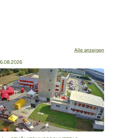
Alle anzeigen
6.08.2026
06.08.202
50Hertz lädt
Stromnetzaus
Abschnitt We