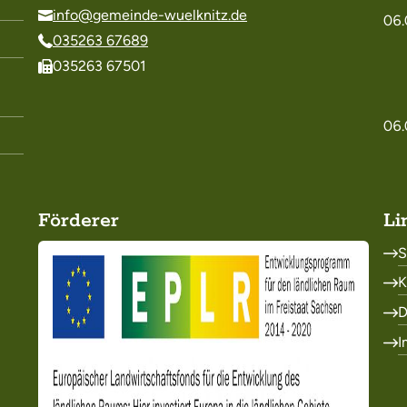
info@gemeinde-wuelknitz.de
06.
035263 67689
035263 67501
06.
Förderer
Li
S
K
D
I