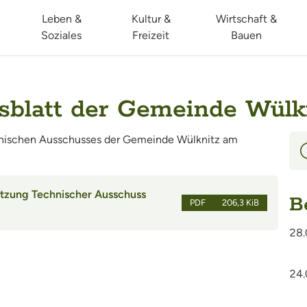
Leben &
Kultur &
Wirtschaft &
Soziales
Freizeit
Bauen
sblatt der Gemeinde Wülkn
hnischen Ausschusses der Gemeinde Wülknitz am
itzung Technischer Ausschuss
B
PDF
206,3 KiB
28.
24.