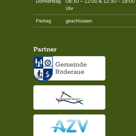
Donnerstag
08:30 – 12:00
&
12:30 – 18:00
Uhr
Freitag
geschlossen
Partner
Gemeinde
Röderaue