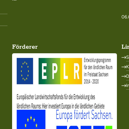
06.
Förderer
Li
S
K
D
I