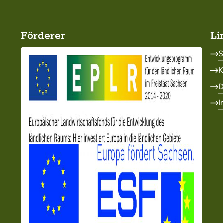
Förderer
Li
S
K
D
I