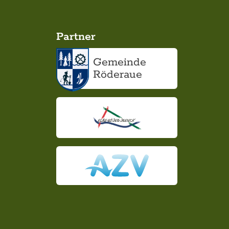
Partner
Gemeinde
Röderaue