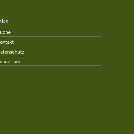
nks
uche
ontakt
atenschutz
mpressum